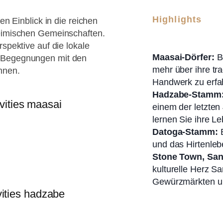
Highlights
en Einblick in die reichen
heimischen Gemeinschaften.
rspektive auf die lokale
Maasai-Dörfer:
B
e Begegnungen mit den
mehr über ihre tr
nnen.
Handwerk zu erfa
Hadzabe-Stamm
einem der letzten
lernen Sie ihre L
Datoga-Stamm:
E
und das Hirtenleb
Stone Town, San
kulturelle Herz S
Gewürzmärkten un