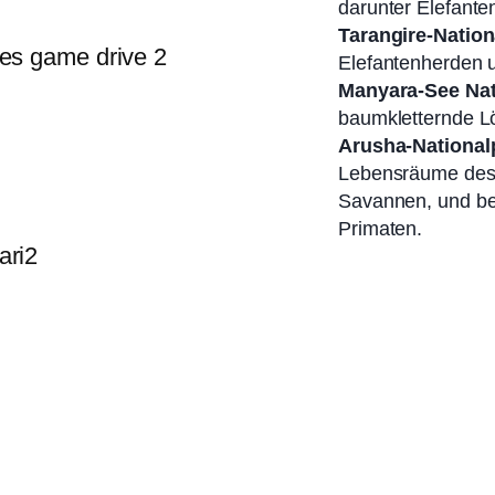
darunter Elefante
Tarangire-Nation
Elefantenherden 
Manyara-See Nat
baumkletternde Lö
Arusha-National
Lebensräume des 
Savannen, und beo
Primaten.