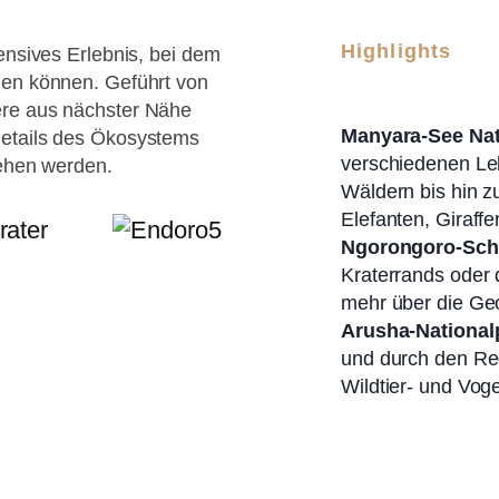
Highlights
ensives Erlebnis, bei dem
den können. Geführt von
ere aus nächster Nähe
Manyara-See Nat
Details des Ökosystems
verschiedenen Le
sehen werden.
Wäldern bis hin 
Elefanten, Giraff
Ngorongoro-Schu
Kraterrands oder 
mehr über die Geo
Arusha-National
und durch den Re
Wildtier- und Voge