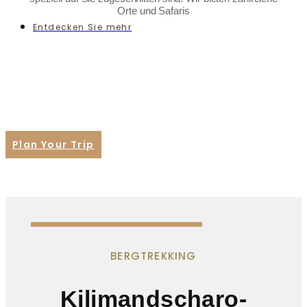
Orte und Safaris
Entdecken Sie mehr
Tailor your Tanzania tour
experience
to your preferences and interests with personalized
itineraries designed to fulfill your travel dreams
Plan Your Trip
BERGTREKKING
Kilimandscharo-