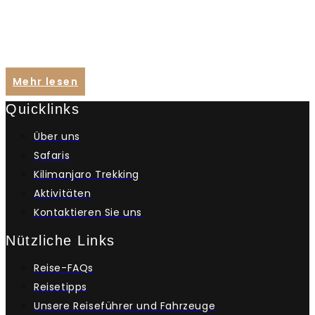
Große Migration der Serengeti
Bei der großen Serengeti-Gnuwanderung handelt es sich
um die Wanderung einer großen Zahl von Serengeti-Gnus,
begleitet von einer großen Zahl von Zebras
Mehr lesen
Quicklinks
Über uns
Safaris
Kilimanjaro Trekking
Aktivitäten
Kontaktieren Sie uns
Nützliche Links
Reise-FAQs
Reisetipps
Unsere Reiseführer und Fahrzeuge